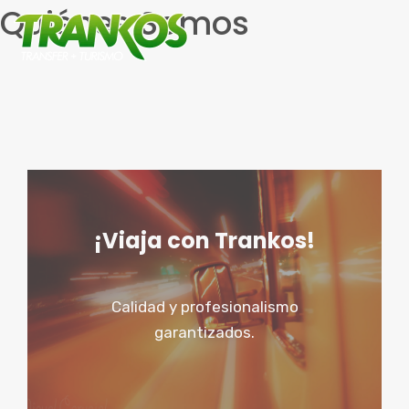
Quiénes Somos
Saltar
ME
al
contenido
¡Viaja con Trankos!
Calidad y profesionalismo
garantizados.